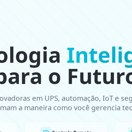
ologia
Inteli
para o Futur
novadoras em UPS, automação, IoT e se
rmam a maneira como você gerencia tec