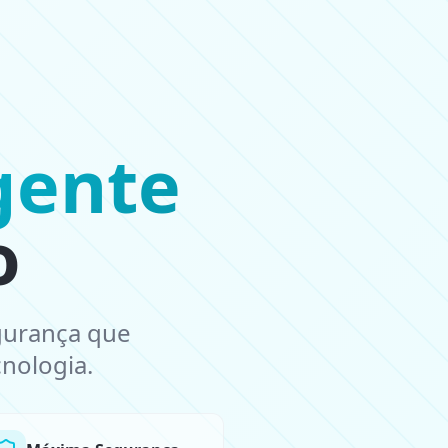
gente
o
gurança que
nologia.