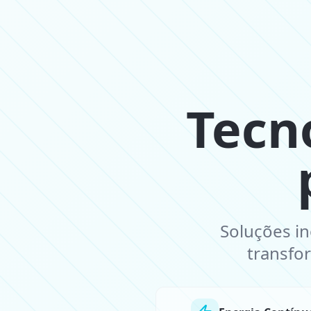
Tecn
Soluções i
transfo